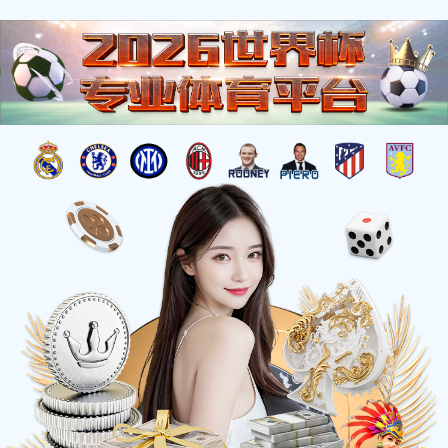
注册入口
爱游戏最新官网
—— 比