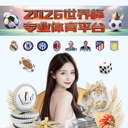
注册入口
爱游戏最新官网
—— 比