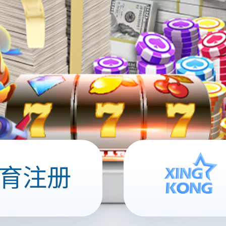
首钢报价遇阻：诚意与现实
作为最早向周琦抛出橄榄枝的豪门之一，北京首
部不仅开出了一份在CBA框架内极具竞争力的顶
业开发支持。然而，据内部人士透露，这份看似“
核心矛盾在于合同年限与球员发展路径的匹配度
未来五年的内线厚度，但周琦方面更倾向于一份
状态与球队战绩之间保留调整空间。此外，首钢
周琦技术特点的融合度，也成为谈判桌上的潜在
念并未因首钢的介入而终结，反而为其他竞争者
上海男篮入局：资金牌与城