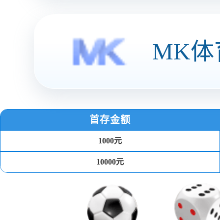
4
孙铭徽合同到期引多队追逐，浙江广厦
随着CBA季后赛的落幕，球员转会市场的暗流
2026-07-21
5
谷爱凌世界杯夺冠率80%但训练视频现
自由式滑雪名将谷爱凌近日再次陷入舆论漩涡。
2026-07-26
推荐网站
华体会官方网站
星空线上官网(集团)官方网站
od平台官方官网
爱游戏下载