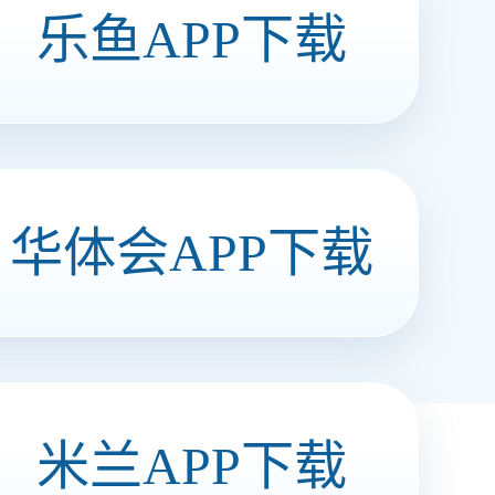
家悬念的终极答案，很可能取决于各队能否
个人荣誉、商业价值与家庭生活需求的“终
CBA的争冠版图。对于球迷而言，这场转会
，顶级球员流动性的增强，恰恰证明了中国
是一家独大的垄断叙事，而是多方资本与竞
拥有了更激烈的竞争底色。
下一篇：
曼联利物浦双红会火药味十足，卡塞