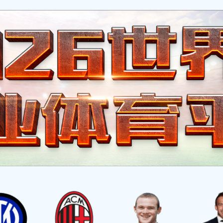
App下载
公司介绍
体育报道
戏最新官网
—— 比赛数据从这