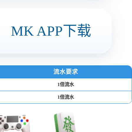
爱游戏最新官网
游戏最新官网-爱游戏（中国） ✅eson推荐🌈「2026好