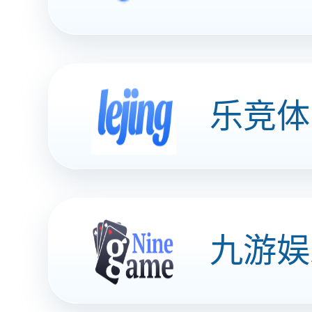
精选推荐
1
CS_GO ESL职业联赛FaZe暂列榜首，但
在刚刚结束的ESL职业联赛小组赛阶段中，老牌
2026-07-31
2
库里单赛季三分命中数突破400大关，
在2015-2016赛季的NBA常规赛中，金州勇
2026-07-30
3
巴塞罗那加入京多安争夺战 提供三年
巴萨在今夏转会市场上的动作愈发引人注目，
2026-06-09